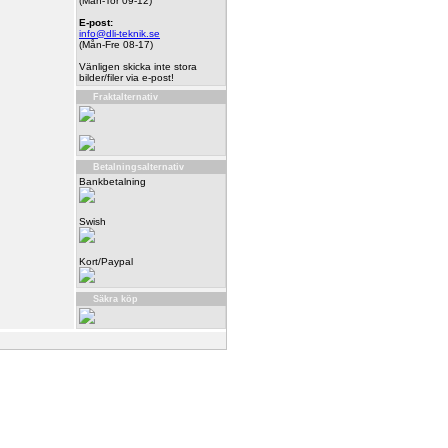
(Mån-Tor 09-12)
E-post:
info@dli-teknik.se
(Mån-Fre 08-17)
Vänligen skicka inte stora
bilder/filer via e-post!
Fraktalternativ
Betalningsalternativ
Bankbetalning
Swish
Kort/Paypal
Säkra köp