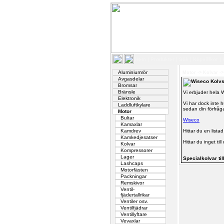
Hem
|
Produkter
|
Sök
|
Köpvillkor
|
Aluminiumrör
Motor
->
Kolvar
-
Avgasdelar
Wiseco Kolvs
Bromsar
Bränsle
Vi erbjuder hela W
Elektronik
Vi har dock inte 
Laddluftkylare
sedan din förfråga 
Motor
Bultar
Wiseco
Kamaxlar
Kamdrev
Hittar du en list
Kamkedjesatser
Hittar du inget ti
Kolvar
Kompressorer
Lager
Specialkolvar til
Lashcaps
Motorfästen
Packningar
Remskivor
Ventil-
fjädertallrikar
Ventiler osv.
Ventilfjädrar
Ventillyftare
Vevaxlar