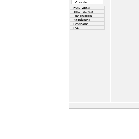
Vevstakar
Reservdelar
Silikonslangar
Transmission
Väghållning
Fyndhörna
FAQ