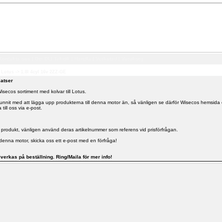
Kontakta oss
|
Om DLI Teknik
|
Handla
|
Verkstad
|
Varukorg
>
Lotus
->
1.8l 4cyl 16v 2ZZ-GE
atser
isecos sortiment med kolvar till Lotus.
hunnit med att lägga upp produkterna till denna motor än, så vänligen se därför Wisecos hemsida
till oss via e-post.
ad produkt, vänligen använd deras artikelnummer som referens vid prisförfrågan.
ll denna motor, skicka oss ett e-post med en förfråga!
lverkas på beställning. Ring/Maila för mer info!