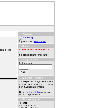
Varukorg
0 produkter i
varukorgen
Stängt
Vi har stängt vecka 29-31.
 och skicka
Se startsidan för mer info.
Sök produkter
Sök produkt:
Export information
Vid export till Norge, Åland och
övriga länder utanför EU utgår
den Svenska momsen.
Gå in på
Engelska
sidan så
ser du exportpriset.
Kontaktuppgifter
Telefon:
08-552 422 00