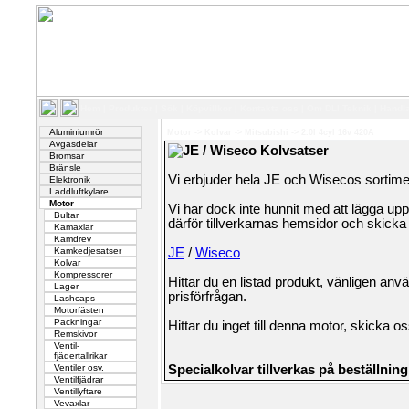
Hem
|
Produkter
|
Sök
|
Köpvillkor
|
Kontakta oss
|
Om DLI Teknik
|
Handl
Aluminiumrör
Motor
->
Kolvar
->
Mitsubishi
->
2.0l 4cyl 16v 420A
Avgasdelar
JE / Wiseco Kolvsatser
Bromsar
Bränsle
Vi erbjuder hela JE och Wisecos sortimen
Elektronik
Laddluftkylare
Motor
Vi har dock inte hunnit med att lägga upp
Bultar
därför tillverkarnas hemsidor och skicka s
Kamaxlar
Kamdrev
Kamkedjesatser
JE
/
Wiseco
Kolvar
Kompressorer
Hittar du en listad produkt, vänligen an
Lager
prisförfrågan.
Lashcaps
Motorfästen
Packningar
Hittar du inget till denna motor, skicka o
Remskivor
Ventil-
fjädertallrikar
Ventiler osv.
Specialkolvar tillverkas på beställning
Ventilfjädrar
Ventillyftare
Vevaxlar