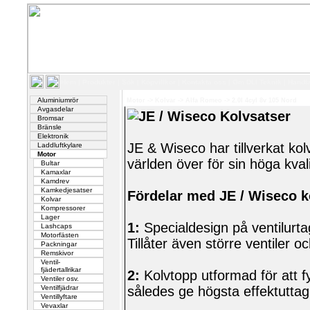
Hem
|
Produkter
|
Sök
|
Köpvillkor
|
Kontakta oss
|
Om DLI Teknik
|
Handl
Aluminiumrör
Motor
->
Kolvar
->
Alfa Romeo
->
2.0l 4cyl 8v 105 Nord
Avgasdelar
JE / Wiseco Kolvsatser
Bromsar
Bränsle
Elektronik
JE & Wiseco har tillverkat kol
Laddluftkylare
Motor
världen över för sin höga kvali
Bultar
Kamaxlar
Kamdrev
Kamkedjesatser
Fördelar med JE / Wiseco k
Kolvar
Kompressorer
Lager
1:
Specialdesign på ventilurtag
Lashcaps
Motorfästen
Tillåter även större ventiler 
Packningar
Remskivor
Ventil-
fjädertallrikar
2:
Kolvtopp utformad för att f
Ventiler osv.
Ventilfjädrar
således ge högsta effektuttag
Ventillyftare
Vevaxlar