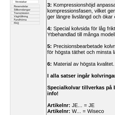
Vevstakar
3:
Kompressionshöjd anpassad
Reservdelar
kompressionsfasen, vilket ge
Silikonslangar
Transmission
ger längre livslängd och ökar 
Väghållning
Fyndhörna
FAQ
4:
Special kolvsida för låg frikt
Ytbehandlad till många modell
5:
Precisionsbearbetade kolvr
för högsta täthet och minsta 
6:
Material av högsta kvalitet.
I alla satser ingår kolvringa
Specialkolvar tillverkas på 
info!
Artikelnr:
JE... = JE
Artikelnr:
W... = Wiseco