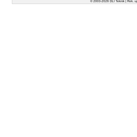
© 2003-2026 DLI Teknik | Rek. u