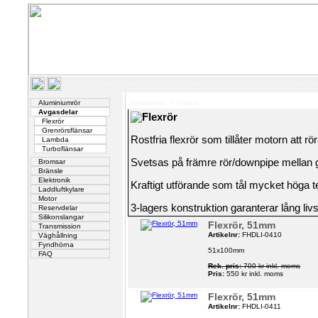
Hem
|
Produkter
|
Sök
|
Köpvillkor
|
Kontakta oss
|
Om DLI Teknik
|
Handl
Aluminiumrör
Avgasdelar
->
Flexrör
Avgasdelar
Flexrör
Flexrör
Grenrörsflänsar
Rostfria flexrör som tillåter motorn att r
Lambda
Turboflänsar
Svetsas på främre rör/downpipe mellan g
Bromsar
Bränsle
Elektronik
Kraftigt utförande som tål mycket höga t
Laddluftkylare
Motor
3-lagers konstruktion garanterar lång liv
Reservdelar
Silikonslangar
Flexrör, 51mm
Transmission
Artikelnr:
FHDLI-0410
Väghållning
Fyndhörna
51x100mm
FAQ
Rek. pris:
700 kr inkl. moms
Pris:
550 kr inkl. moms
Flexrör, 51mm
Artikelnr:
FHDLI-0411